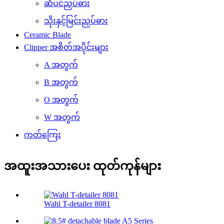
ဆံပင်ညှပ်ဓား
သိုးနှင့်မြင်းညှပ်ဓား
Ceramic Blade
Clipper အစိတ်အပိုင်းများ
A အတွက်
B အတွက်
O အတွက်
W အတွက်
ကတ်ကြေး
အထူးအသားပေး ထုတ်ကုန်များ
Wahl T-detailer 8081