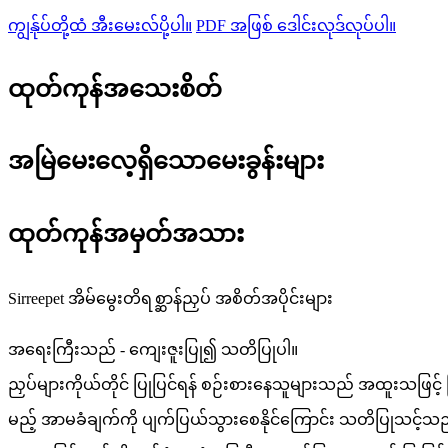
ကျွန်ုပ်တို့ထံ အီးမေးလ်ပို့ပါ။
PDF အဖြစ် ဒေါင်းလုဒ်လုပ်ပါ။
ထုတ်ကုန်အသေးစိတ်
အမြဲမေးလေ့ရှိသောမေးခွန်းများ
ထုတ်ကုန်အမှတ်အသား
Sirreepet အိမ်မွေးတိရစ္ဆာန်ညှပ် အစိတ်အပိုင်းများ
အရေးကြီးသည် - ကျေးဇူးပြု၍ သတိပြုပါ။
ညှပ်များကိုယ်တိုင် ပြုပြင်ရန် စဉ်းစားနေသူများသည် အထူးသဖြင့
မည့် အာမခံချက်ကို ပျက်ပြယ်သွားစေနိုင်ကြောင်း သတိပြုသင့်