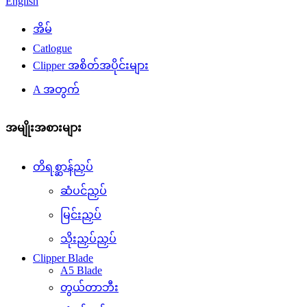
English
အိမ်
Catlogue
Clipper အစိတ်အပိုင်းများ
A အတွက်
အမျိုးအစားများ
တိရစ္ဆာန်ညှပ်
ဆံပင်ညှပ်
မြင်းညှပ်
သိုးညှပ်ညှပ်
Clipper Blade
A5 Blade
တွယ်တာဘီး