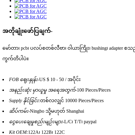
အတိုချုံးဖော်ပြချက်-
မော်တာ၊ pcb၊ ပလပ်စတစ်လီဗာ၊ ဝါယာကြိုး၊ bushing၊ adapter စသည်တိ
ကွက်တိပါပဲ။
FOB ဈေးနှုန်း-
US $ 10 - 50 / အပိုင်း
အနည်းဆုံး မှာယူမှု အရေအတွက်-
100 Pieces/Pieces
Supply နိုင်ခြင်း:
တစ်လလျှင် 10000 Pieces/Pieces
ဆိပ်ကမ်း-
Ningbo သို့မဟုတ် Shanghai
ငွေပေးချေမှုစည်းမျဉ်းများ-
L/C၊ T/T၊ paypal
Kit OEM:
122A၊ 122B၊ 122C