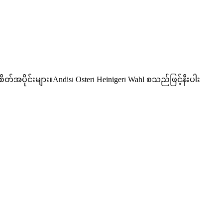
အပိုင်းများ။Andis၊ Oster၊ Heiniger၊ Wahl စသည်ဖြင့်နီးပါး