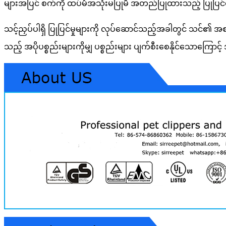
များအပြင် စက်ကို ထပ်မံအသုံးမပြုမီ အတည်ပြုထားသည့် ပြုပြင်ရ
သင့်ညှပ်ပါရှိ ပြုပြင်မှုများကို လုပ်ဆောင်သည့်အခါတွင် သင်၏
သည့် အပိုပစ္စည်းများကိုမျှ ပစ္စည်းများ ပျက်စီးစေနိုင်သောကြောင့် 