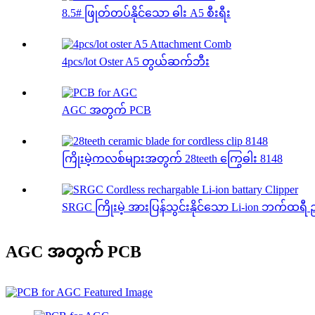
8.5# ဖြုတ်တပ်နိုင်သော ဓါး A5 စီးရီး
4pcs/lot Oster A5 တွယ်ဆက်ဘီး
AGC အတွက် PCB
ကြိုးမဲ့ကလစ်များအတွက် 28teeth ကြွေဓါး 8148
SRGC ကြိုးမဲ့ အားပြန်သွင်းနိုင်သော Li-ion ဘက်ထရီ 
AGC အတွက် PCB