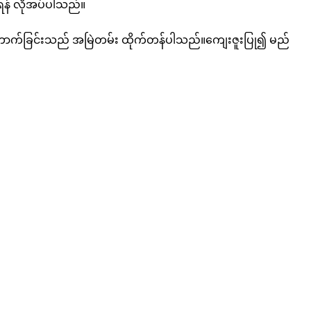
ရန် လိုအပ်ပါသည်။
ြတ်တောက်ခြင်းသည် အမြဲတမ်း ထိုက်တန်ပါသည်။ကျေးဇူးပြု၍ မည်