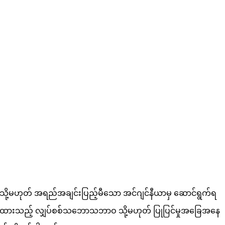
သူ သို့မဟုတ် အရည်အချင်းပြည့်မီသော အင်ဂျင်နီယာမှ ဆောင်ရွက်ရ
ွင့်ထားသည့် လျှပ်စစ်သဘောသဘာဝ သို့မဟုတ် ပြုပြင်မှုအခြေအနေ