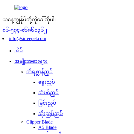
ယနေ့ကျွန်ုပ်တို့ကိုခေါ်ဆိုပါ။
၈၆-၅၇၄-၈၆၈၆၀၃၆၂
info@sirreepet.com
အိမ်
အမျိုးအစားများ
တိရစ္ဆာန်ညှပ်
ခွေးညှပ်
ဆံပင်ညှပ်
မြင်းညှပ်
သိုးညှပ်ညှပ်
Clipper Blade
A5 Blade