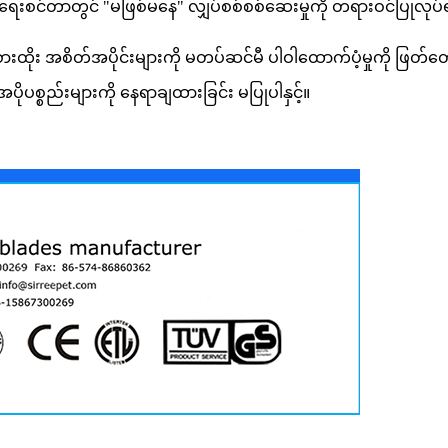
ေးစင်တာတွင် "မဖြစ်မနေ" လျှပ်စစ်စစ်ဆေးမှုကို တရားဝင်ပြုလုပ်
 အစားထိုး အစိတ်အပိုင်းများကို မတပ်ဆင်မီ ပါဝါထောက်ပံ့မှုကို ဖ
အပိုပစ္စည်းများကို နေရာချထားခြင်း မပြုပါနှင့်။