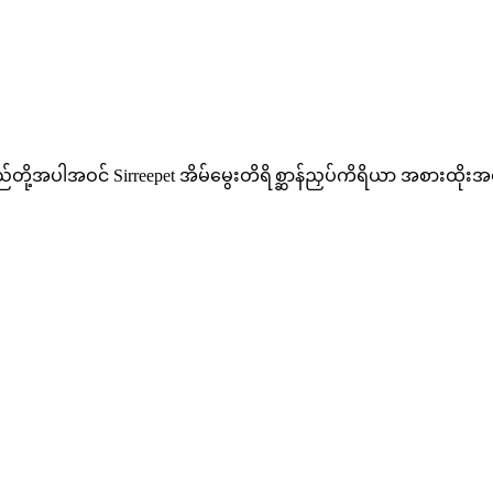
ု့အပါအဝင် Sirreepet အိမ်မွေးတိရိစ္ဆာန်ညှပ်ကိရိယာ အစားထိုးအစိတ်