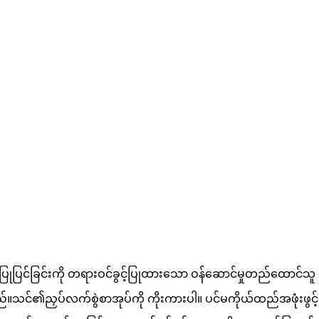
် ပြုပြင်ခြင်းကို တရားဝင်ခွင့်ပြုထားသော ဝန်ဆောင်မှုတည်ထောင်
သည်။သင်၏ညှပ်လက်စွဲစာအုပ်ကို ကိုးကားပါ။ ပင်မကိုယ်ထည်အဖုံးဖ