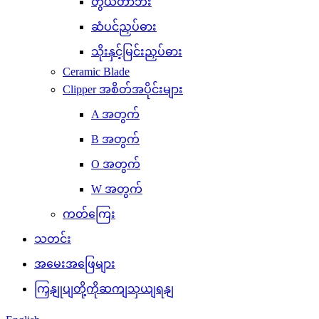
တွယ်တာဘီး
ဆံပင်ညှပ်ဓား
သိုးနှင့်မြင်းညှပ်ဓား
Ceramic Blade
Clipper အစိတ်အပိုင်းများ
A အတွက်
B အတွက်
O အတွက်
W အတွက်
ကတ်ကြေး
သတင်း
အမေးအဖြေများ
ကြှနျုပျတို့ကိုဆကျသှယျရနျ