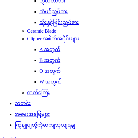
တွယ်တာဘီး
ဆံပင်ညှပ်ဓား
သိုးနှင့်မြင်းညှပ်ဓား
Ceramic Blade
Clipper အစိတ်အပိုင်းများ
A အတွက်
B အတွက်
O အတွက်
W အတွက်
ကတ်ကြေး
သတင်း
အမေးအဖြေများ
ကြှနျုပျတို့ကိုဆကျသှယျရနျ