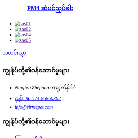
PM4 ဆံပင်ညှပ်ဓါး
သတင်းလွှာ
ကျွန်ုပ်တို့၏ဝန်ဆောင်မှုများ
Ningbo၊ Zhejiang၊ တရုတ်နိုင်ငံ
ဖုန်း- 86-574-86860362
info@sirreepet.com
ကျွန်ုပ်တို့၏ဝန်ဆောင်မှုများ