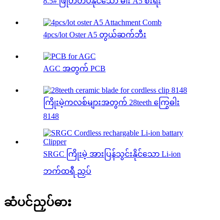
8.5# ဖြုတ်တပ်နိုင်သော ဓါး A5 စီးရီး
4pcs/lot Oster A5 တွယ်ဆက်ဘီး
AGC အတွက် PCB
ကြိုးမဲ့ကလစ်များအတွက် 28teeth ကြွေဓါး
8148
SRGC ကြိုးမဲ့ အားပြန်သွင်းနိုင်သော Li-ion
ဘက်ထရီ ညှပ်
ဆံပင်ညှပ်ဓား