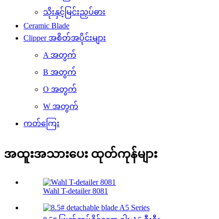
သိုးနှင့်မြင်းညှပ်ဓား
Ceramic Blade
Clipper အစိတ်အပိုင်းများ
A အတွက်
B အတွက်
O အတွက်
W အတွက်
ကတ်ကြေး
အထူးအသားပေး ထုတ်ကုန်များ
Wahl T-detailer 8081