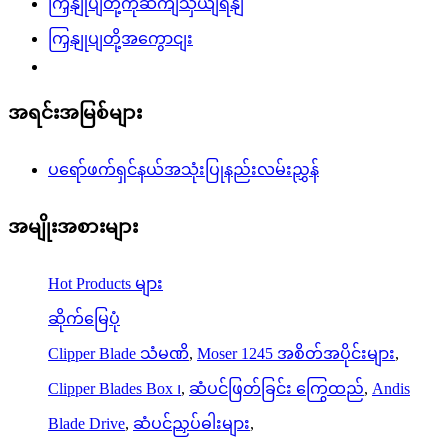
ကြှနျုပျတို့ကိုဆကျသှယျရနျ
ကြှနျုပျတို့အကွောငျး
အရင်းအမြစ်များ
ပရော်ဖက်ရှင်နယ်အသုံးပြုနည်းလမ်းညွှန်
အမျိုးအစားများ
Hot Products များ
ဆိုက်မြေပုံ
Clipper Blade သံမဏိ
,
Moser 1245 အစိတ်အပိုင်းများ
,
Clipper Blades Box ၊
,
ဆံပင်ဖြတ်ခြင်း ကြွေထည်
,
Andis
Blade Drive
,
ဆံပင်ညှပ်ဓါးများ
,