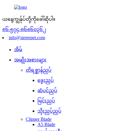
ယနေ့ကျွန်ုပ်တို့ကိုခေါ်ဆိုပါ။
၈၆-၅၇၄-၈၆၈၆၀၃၆၂
info@sirreepet.com
အိမ်
အမျိုးအစားများ
တိရစ္ဆာန်ညှပ်
ခွေးညှပ်
ဆံပင်ညှပ်
မြင်းညှပ်
သိုးညှပ်ညှပ်
Clipper Blade
A5 Blade