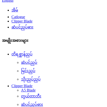
English
အိမ်
Catlogue
Clipper Blade
ဆံပင်ညှပ်ဓား
အမျိုးအစားများ
တိရစ္ဆာန်ညှပ်
ဆံပင်ညှပ်
မြင်းညှပ်
သိုးညှပ်ညှပ်
Clipper Blade
A5 Blade
တွယ်တာဘီး
ဆံပင်ညှပ်ဓား