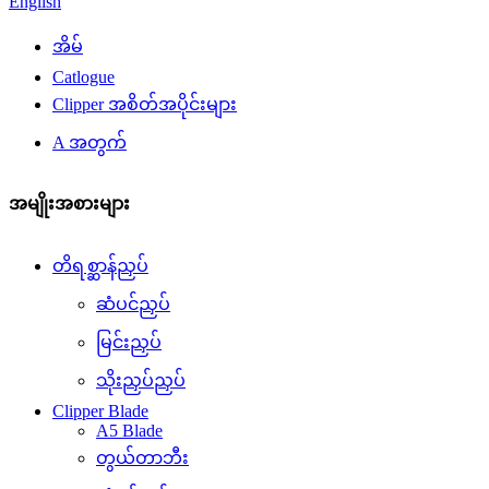
English
အိမ်
Catlogue
Clipper အစိတ်အပိုင်းများ
A အတွက်
အမျိုးအစားများ
တိရစ္ဆာန်ညှပ်
ဆံပင်ညှပ်
မြင်းညှပ်
သိုးညှပ်ညှပ်
Clipper Blade
A5 Blade
တွယ်တာဘီး