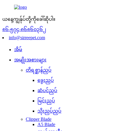
ယနေ့ကျွန်ုပ်တို့ကိုခေါ်ဆိုပါ။
၈၆-၅၇၄-၈၆၈၆၀၃၆၂
info@sirreepet.com
အိမ်
အမျိုးအစားများ
တိရစ္ဆာန်ညှပ်
ခွေးညှပ်
ဆံပင်ညှပ်
မြင်းညှပ်
သိုးညှပ်ညှပ်
Clipper Blade
A5 Blade