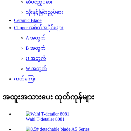
ဆံပင်ညှပ်ဓား
သိုးနှင့်မြင်းညှပ်ဓား
Ceramic Blade
Clipper အစိတ်အပိုင်းများ
A အတွက်
B အတွက်
O အတွက်
W အတွက်
ကတ်ကြေး
အထူးအသားပေး ထုတ်ကုန်များ
Wahl T-detailer 8081