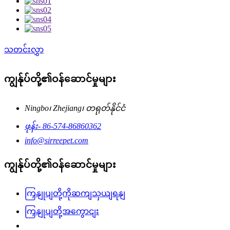
သတင်းလွှာ
ကျွန်ုပ်တို့၏ဝန်ဆောင်မှုများ
Ningbo၊ Zhejiang၊ တရုတ်နိုင်ငံ
ဖုန်း- 86-574-86860362
info@sirreepet.com
ကျွန်ုပ်တို့၏ဝန်ဆောင်မှုများ
ကြှနျုပျတို့ကိုဆကျသှယျရနျ
ကြှနျုပျတို့အကွောငျး