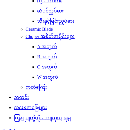
တွယ်တာဘီး
ဆံပင်ညှပ်ဓား
သိုးနှင့်မြင်းညှပ်ဓား
Ceramic Blade
Clipper အစိတ်အပိုင်းများ
A အတွက်
B အတွက်
O အတွက်
W အတွက်
ကတ်ကြေး
သတင်း
အမေးအဖြေများ
ကြှနျုပျတို့ကိုဆကျသှယျရနျ