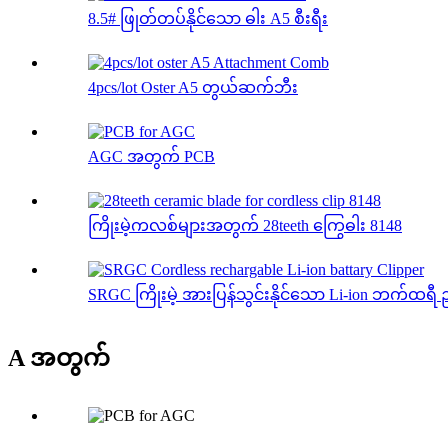
8.5# ဖြုတ်တပ်နိုင်သော ဓါး A5 စီးရီး
4pcs/lot Oster A5 တွယ်ဆက်ဘီး
AGC အတွက် PCB
ကြိုးမဲ့ကလစ်များအတွက် 28teeth ကြွေဓါး 8148
SRGC ကြိုးမဲ့ အားပြန်သွင်းနိုင်သော Li-ion ဘက်ထရီ 
A အတွက်