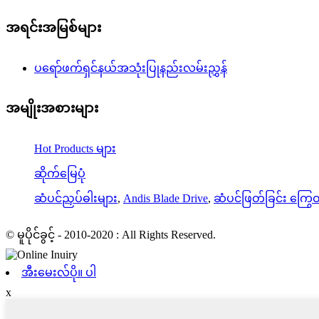
အရင်းအမြစ်များ
ပရော်ဖက်ရှင်နယ်အသုံးပြုနည်းလမ်းညွှန်
အမျိုးအစားများ
Hot Products များ
ဆိုက်မြေပုံ
ဆံပင်ညှပ်ဓါးများ
,
Andis Blade Drive
,
ဆံပင်ဖြတ်ခြင်း ကြွ
© မူပိုင်ခွင့် - 2010-2020 : All Rights Reserved.
အီးမေးလ်ပို။ ပါ
x